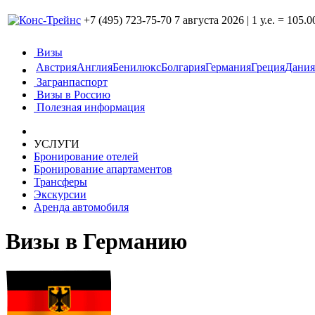
+7 (495) 723-75-70
7 августа 2026
|
1 у.е. = 105.0
Визы
Австрия
Англия
Бенилюкс
Болгария
Германия
Греция
Дания
Загранпаспорт
Визы в Россию
Полезная информация
УСЛУГИ
Бронирование отелей
Бронирование апартаментов
Трансферы
Экскурсии
Аренда автомобиля
Визы в Германию