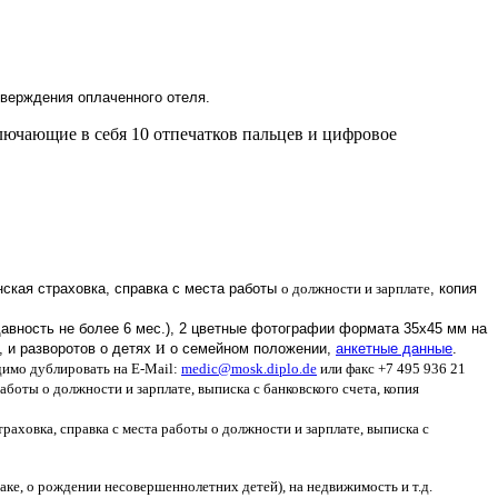
тверждения оплаченного отеля.
ключающие в себя 10 отпечатков пальцев и цифровое
ская страховка, справка с места работы
о должности и зарплате
, копия
авность не более 6 мес.), 2 цветные фотографии формата 35х45 мм на
и
и,
и
разворотов
о детях
о семейном положении,
анкетные данные
.
димо дублировать на E-Mail:
medic@mosk.diplo.de
или факс +7 495 936 21
боты о должности и зарплате, выписка с банковского счета, копия
аховка, справка с места работы о должности и зарплате, выписка с
ке, о рождении несовершеннолетних детей), на недвижимость и т.д.