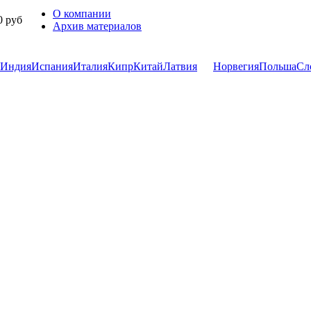
О компании
0 руб
Архив материалов
Индия
Испания
Италия
Кипр
Китай
Латвия
Норвегия
Польша
Сл