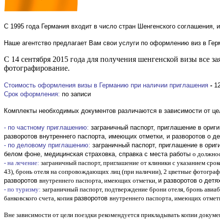
С 1995 года Германия входит в число стран Шенгенского соглашения, 
Наше агентство предлагает Вам свои услуги по оформлению виз в Герм
C 14 сентября 2015 года для получения шенгенской визы все з
фотографирование.
Стоимость оформления визы в Германию при наличии приглашения
-
1
Срок оформления:
по записи
Комплекты необходимых документов различаются в зависимости от це
- по частному приглашению:
заграничный паспорт, приглашение в ориг
разворотов
внутреннего паспорта, имеющих отметки, и
разворотов
о д
- по деловому приглашению:
заграничный паспорт, приглашение в ориг
белом фоне, медицинская страховка, справка с места работы
о должнос
- на лечение:
заграничный паспорт, приглашение от клиники с указанием сро
43), бронь отеля на сопровождающих лиц (при наличии), 2 цветные фотографи
разворотов
внутреннего паспорта, имеющих отметки,
и
разворотов
о детя
- по туризму:
заграничный паспорт, подтверждение брони отеля, бронь авиаби
банковского счета, копия
разворотов
внутреннего паспорта, имеющих отмет
Вне зависимости от цели поездки рекомендуется прикладывать копии докумен