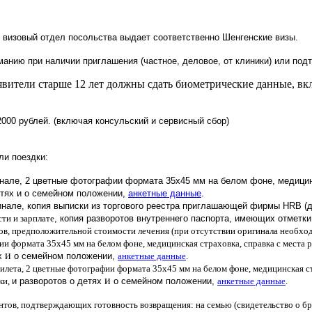
и визовый отдел посольства выдает соответственно Шенгенские визы.
анию при наличии приглашения (частное, деловое, от клиники) или под
аявители старше 12 лет должны сдать биометрические данные, в
2000 рублей. (включая консульский и сервисный сбор)
ли поездки:
инале, 2 цветные фотографии формата 35х45 мм на белом фоне, медицин
етях и о семейном положении,
анкетные данные
.
инале, копия выписки из торгового реестра приглашающей фирмы HRB (д
ти и зарплате
, копия
разворотов
внутреннего паспорта, имеющих отметк
ков, предположительной стоимости лечения (при отсутствии оригинала необхо
и формата 35х45 мм на белом фоне, медицинская страховка, справка с места ра
и
х
о семейном положении,
анкетные данные
.
лета, 2 цветные фотографии формата 35х45 мм на белом фоне, медицинская стр
и
ки,
и
разворотов
о детях
о семейном положении,
анкетные данные
.
тов, подтверждающих готовноcть возвращения: на семью (свидетельство о бра